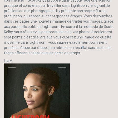
commencer ? Scott Kelby propose dans cet ouvrage une solution
pratique et concrète pour travailler dans Lightroom, le logiciel de
prédilection des photographes. Il y présente son propre flux de
production, qui repose sur sept grandes étapes. Vous découvrirez
dans ces pages une nouvelle manière de traiter vos images, grâce
aux puissants outils de Lightroom. En suivant la méthode de Scott
Kelby, vous réduirez la postproduction de vos photos à seulement
sept points-clés : dès lors que vous ouvrirez une image de qualité
moyenne dans Lightroom, vous saurez exactement comment
procéder, étape par étape, pour obtenir un résultat saisissant, de
façon efficace et sans aucune perte de temps.
Livre