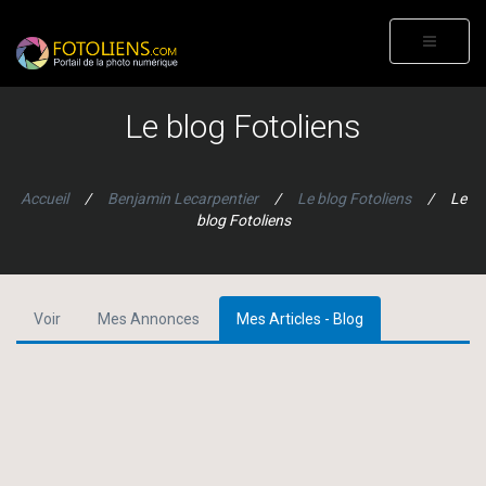
Aller au contenu principal
Toggle
navigati
Le blog Fotoliens
Vous
êtes ici
Accueil
/
Benjamin Lecarpentier
/
Le blog Fotoliens
/ Le
blog Fotoliens
Voir
Mes Annonces
Mes Articles - Blog
(onglet
Onglets principaux
actif)